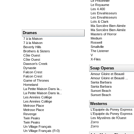
Le Prisonnier
Le Royaume
Les 4.400
Les Envahisseurs
Les Envahisseurs
Loïs & Clark
Ma Sorcière Bien-Aimée
Ma Sorcière Bien-Aimée
Drames
Masters of Horror
Medium
7 à la Maison
Roswell
7 à la Maison
Smallville
Beverly Hills
The Listener
Brothers & Sisters
V
Côte Ouest
X-Files
Côte Ouest
Dawson's Creek
Soap Operas
Dynastie
Falcon Crest
Amour Gloire et Beauté
Falcon Crest
Amour Gloire et Beauté ...
Game of Thrones
Santa Barbara
Homeland
Santa Barbara
La Petite Maison Dans la...
Sunset Beach
La Petite Maison Dans la...
Sunset Beach
Les Années Collège
Les Années Collège
Westerns
Melrose Place
L'Equipée du Poney Express
Melrose Place
L'Equipée du Poney Express
Revenge
Les Mystères de l'Ouest
Twin Peaks
Zorro
Twin Peaks
Zorro
Un Village Français
Un Village Français (Fr3)