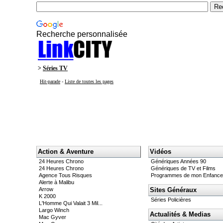
Recherche personnalisée
>
Séries TV
Hit-parade
-
Liste de toutes les pages
Action & Aventure
Vidéos
24 Heures Chrono
Génériques Années 90
24 Heures Chrono
Génériques de TV et Films
Agence Tous Risques
Programmes de mon Enfance
Alerte à Malibu
Arrow
Sites Généraux
K 2000
Séries Policières
L'Homme Qui Valait 3 Mil...
Largo Winch
Actualités & Medias
Mac Gyver