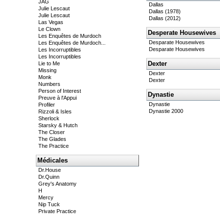
JAG
Dallas
Julie Lescaut
Dallas (1978)
Julie Lescaut
Dallas (2012)
Las Vegas
Le Clown
Desperate Housewives
Les Enquêtes de Murdoch
Desparate Housewives
Les Enquêtes de Murdoch...
Desparate Housewives
Les Incorruptibles
Les Incorruptibles
Dexter
Lie to Me
Missing
Dexter
Monk
Dexter
Numbers
Person of Interest
Dynastie
Preuve à l'Appui
Dynastie
Profiler
Dynastie 2000
Rizzoli & Isles
Sherlock
Starsky & Hutch
The Closer
The Glades
The Practice
Médicales
Dr.House
Dr.Quinn
Grey's Anatomy
H
Mercy
Nip Tuck
Private Practice