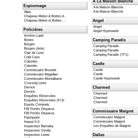
A La Maison Blanche
Espionnage
A la Maison Blanche
A la Maison Blanche
Alias
Chapeau Melon & Bottes d...
Angel
Chapeau Melon et Bottes ...
Angel
Policières
Angel Hypnoweb
Arsène Lupin
Camping Paradis
Bones
Borgen
Camping Paradis
Borgen (Arte)
Camping Paradis
Clair de Lune
Camping Paradis (TF1)
Cold Case
Columbo
Castle
Columbo
Castle
Commissaire Brunetti
Castle
Commissaire Magellan
Castle Hypnoweb
Commissaire Montalbano
Crossing Lines
Charmed
Derrick
Derrick
Charmed
Enquêtes Réservées
Charmed
Enquêtes Réservées (Fr3)
Charmed
Esprits Criminels
FBI Portés Disparus
Commissaire Maigret
FBI Portés Disparus
Commissaire Maigret
Flashpoint
Commissaire Maigret
Hawaï 5-0
Les Enquêtes de Maigret
Inspecteur Barnaby
Inspecteur Gently
Dallas
Inspecteur Lewis