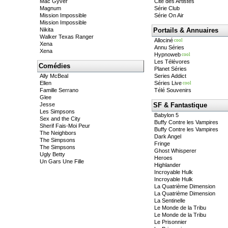
Mac Gyver
Cité des Artistes
Magnum
Série Club
Mission Impossible
Série On Air
Mission Impossible
Nikita
Portails & Annuaires
Walker Texas Ranger
Allociné
cool
Xena
Annu Séries
Xena
Hypnoweb
cool
Les Télévores
Comédies
Planet Séries
Ally McBeal
Series Addict
Ellen
Séries Live
cool
Famille Serrano
Télé Souvenirs
Glee
Jesse
SF & Fantastique
Les Simpsons
Babylon 5
Sex and the City
Buffy Contre les Vampires
Sherif Fais-Moi Peur
Buffy Contre les Vampires
The Neighbors
Dark Angel
The Simpsons
Fringe
The Simpsons
Ghost Whisperer
Ugly Betty
Heroes
Un Gars Une Fille
Highlander
Incroyable Hulk
Incroyable Hulk
La Quatrième Dimension
La Quatrième Dimension
La Sentinelle
Le Monde de la Tribu
Le Monde de la Tribu
Le Prisonnier