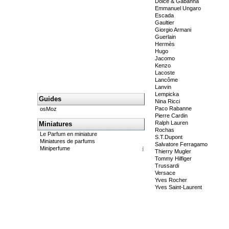
Dolce & Gabanna
Emmanuel Ungaro
Escada
Gaultier
Giorgio Armani
Guerlain
Hermès
Hugo
Jacomo
Kenzo
Lacoste
Lancôme
Lanvin
Lempicka
Guides
Nina Ricci
Paco Rabanne
osMoz
Pierre Cardin
Ralph Lauren
Miniatures
Rochas
Le Parfum en miniature
S.T.Dupont
Miniatures de parfums
Salvatore Ferragamo
Miniperfume
Thierry Mugler
Tommy Hilfiger
Trussardi
Versace
Yves Rocher
Yves Saint-Laurent