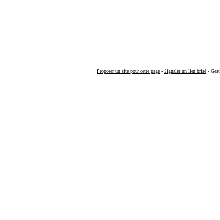
Proposer un site pour cette page
-
Signaler un lien brisé
- Gest