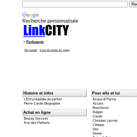
Recherche personnalisée
>
Parfumerie
Hit-parade
-
Liste de toutes les pages
Histoire et infos
Pour elle et lui
L'Encyclopédie du parfum
Acqua di Parma
Pierre Cardin Biographie
Azzaro
Boucheron
Achat en ligne
Bulgari
Cartier
Beauty Success
Christian Lacroix
Rue des Parfums
Clinique
Dior
Divine