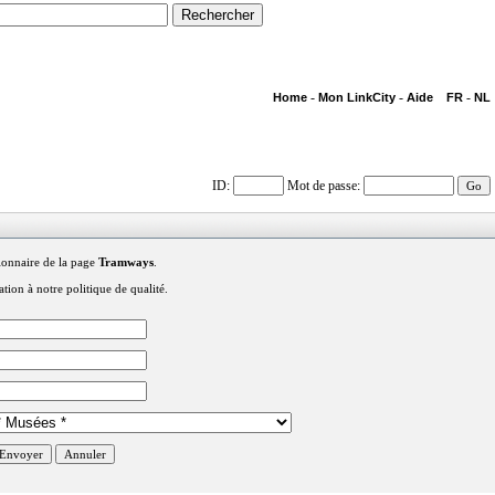
-
-
-
Home
Mon LinkCity
Aide
FR
NL
ID
:
Mot de passe
:
tionnaire de la page
Tramways
.
tion à notre politique de qualité.