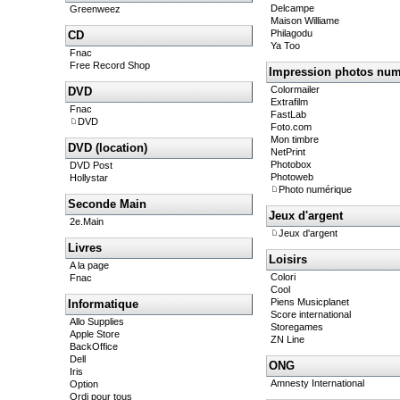
Delcampe
Greenweez
Maison Williame
Philagodu
CD
Ya Too
Fnac
Free Record Shop
Impression photos num
Colormailer
DVD
Extrafilm
Fnac
FastLab
DVD
Foto.com
Mon timbre
DVD (location)
NetPrint
Photobox
DVD Post
Photoweb
Hollystar
Photo numérique
Seconde Main
Jeux d'argent
2e.Main
Jeux d'argent
Livres
Loisirs
A la page
Colori
Fnac
Cool
Piens Musicplanet
Informatique
Score international
Allo Supplies
Storegames
Apple Store
ZN Line
BackOffice
Dell
ONG
Iris
Amnesty International
Option
Ordi pour tous