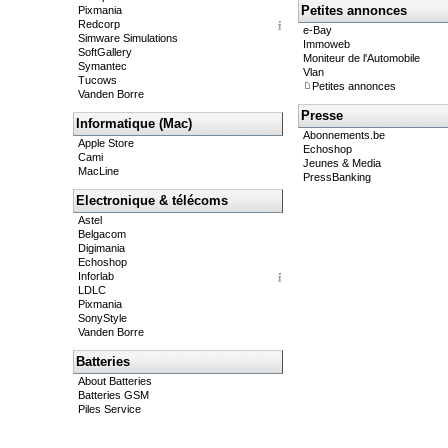
Petites annonces
Pixmania
Redcorp
e-Bay
Simware Simulations
Immoweb
SoftGallery
Moniteur de l'Automobile
Symantec
Vlan
Tucows
Petites annonces
Vanden Borre
Presse
Informatique (Mac)
Abonnements.be
Apple Store
Echoshop
Cami
Jeunes & Media
MacLine
PressBanking
Electronique & télécoms
Astel
Belgacom
Digimania
Echoshop
Inforlab
LDLC
Pixmania
SonyStyle
Vanden Borre
Batteries
About Batteries
Batteries GSM
Piles Service