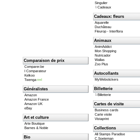
Singulier
Cadeaux
Cadeaux: fleurs
Aquarelle
Duchâteau
Fleurop - Interflora
Animaux
AnimAddict
Mon Shopping
Nutricador
Wallas
Comparaison de prix
Zoo Plus
Comparer.be
I Comparateur
Autocollants
Kelkoo
MyWebstickers
Twenga
cool
Billetterie
Généralistes
Billetterie
Amazon
Amazon France
Cartes de visite
Amazon UK
eBay
Business cards
Carte visite
Art et culture
Vistaprint
Arte Boutique
Collections
Barnes & Noble
All Stamps Paradise
Bio
C.Soeteman