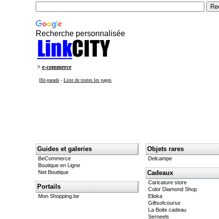
Recherche personnalisée
>
e-commerce
Hit-parade
-
Liste de toutes les pages
Guides et galeries
Objets rares
BeCommerce
Delcampe
Boutique en Ligne
Net Boutique
Cadeaux
Caricature store
Portails
Color Diamond Shop
Mon Shopping.be
Elioka
Giftsofcourse
La Boite cadeau
Serneels