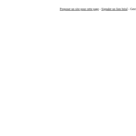
Proposer un site pour cette page
-
Signaler un lien brisé
- Gest