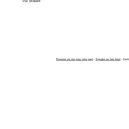
VSF Brabant
Proposer un site pour cette page
-
Signaler un lien brisé
- Gesti