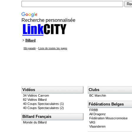
Recherche personnalisée
>
Billard
Hit-parade
-
Liste de toutes les pages
Vidéos
Clubs
34 Vidéos Carrom
BC Marchin
82 Vidéos Billard
40 Coups Spectaculaires (1)
Fédérations Belges
40 Coups Spectaculaires (2)
FRBB
All Dragonz
Billard Français
Fédération Mouscronnoise
Monde du Billard
VAS
Vlaanderen