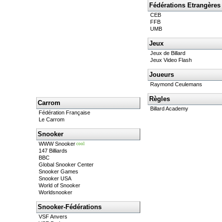
Fédérations Etrangères
CEB
FFB
UMB
Jeux
Jeux de Billard
Jeux Video Flash
Joueurs
Raymond Ceulemans
Règles
Carrom
Billard Academy
Fédération Française
Le Carrom
Snooker
WWW Snooker
cool
147 Billiards
BBC
Global Snooker Center
Snooker Games
Snooker USA
World of Snooker
Worldsnooker
Snooker-Fédérations
VSF Anvers