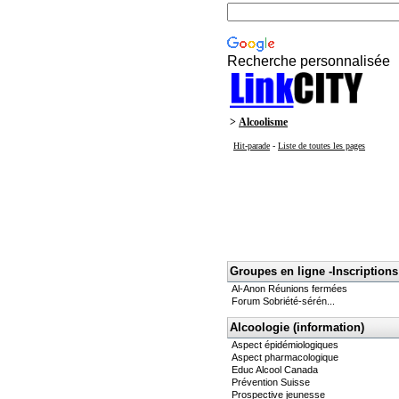
Recherche personnalisée
>
Alcoolisme
Hit-parade
-
Liste de toutes les pages
Groupes en ligne -Inscriptions
Al-Anon Réunions fermées
Forum Sobriété-sérén...
Alcoologie (information)
Aspect épidémiologiques
Aspect pharmacologique
Educ Alcool Canada
Prévention Suisse
Prospective jeunesse