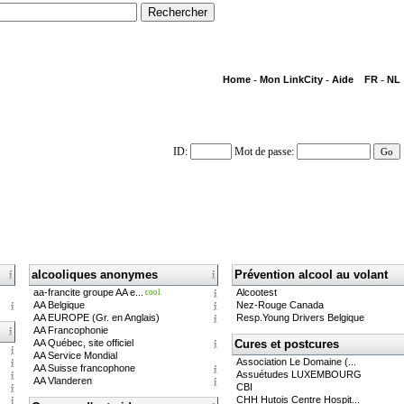
-
-
-
Home
Mon LinkCity
Aide
FR
NL
ID
:
Mot de passe
:
alcooliques anonymes
Prévention alcool au volant
aa-francite groupe AA e...
Alcootest
cool
AA Belgique
Nez-Rouge Canada
AA EUROPE (Gr. en Anglais)
Resp.Young Drivers Belgique
AA Francophonie
AA Québec, site officiel
Cures et postcures
AA Service Mondial
Association Le Domaine (...
AA Suisse francophone
Assuétudes LUXEMBOURG
AA Vlanderen
CBI
CHH Hutois Centre Hospit...