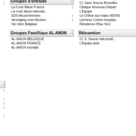
Groupes d'entraide
Cl. Sans Soucis Bruxelles
La Croix Bleue France
Clinique Nouveau Départ
La croix bleue internati...
L'Equipe
SOS Alcool femmes
Le Chêne aux haies MONS
Vereniging voor Alcohol-...
Lierneux Centre hospital...
Vie Libre Belgique
Résidence l'Eau Vive
Groupes Familliaux AL-ANON
Réinsertion
AL-ANON BELGIQUE
Cl. S. Soucis hab.proté...
AL-ANON FRANCE
L'Equipe asbl
AL-ANON mondial