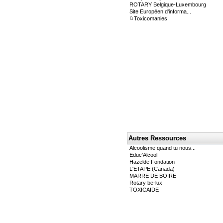
ROTARY Belgique-Luxembourg
Site Européen d'informa...
Toxicomanies
Autres Ressources
Alcoolisme quand tu nous...
Educ'Alcool
Hazelde Fondation
L'ETAPE (Canada)
MARRE DE BOIRE
Rotary be-lux
TOXICAIDE